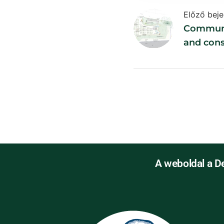
Előző bej
Communi
and cons
A weboldal a D