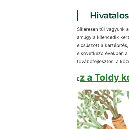
Hivatalos
Sikeresen túl vagyunk a
amúgy a kilencedik kert
elcsúszott a kertépítés
elkövetkező években a k
továbbfejleszteni a köz
z a Toldy k
E