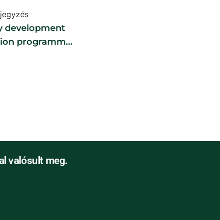
jegyzés
 development
tion programmes
ty gardens
l valósult meg.