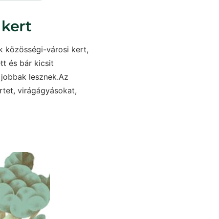
 kert
k közösségi-városi kert,
t és bár kicsit
 jobbak lesznek.Az
rtet, virágágyásokat,