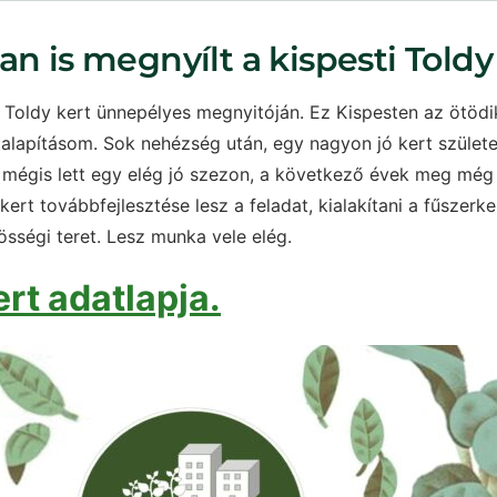
an is megnyílt a kispesti Toldy
 Toldy kert ünnepélyes megnyitóján. Ez Kispesten az ötödi
alapításom. Sok nehézség után, egy nagyon jó kert születet
, mégis lett egy elég jó szezon, a következő évek meg még
ert továbbfejlesztése lesz a feladat, kialakítani a fűszerke
össégi teret. Lesz munka vele elég.
ert adatlapja.