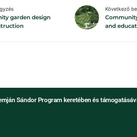
egyzés
Következő be
ty garden design
Community
truction
and educa
in communi
emján Sándor Program keretében és támogatásáva