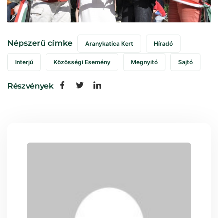
Népszerű címke
Aranykatica Kert
Híradó
Interjú
Közösségi Esemény
Megnyitó
Sajtó
Részvények