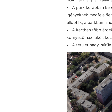
A park korábban keré
igényeknek megfelelően
ellopták, a parkban nin
A kertben több érdek
környező ház lakói, köz
A terület nagy, sűrűn