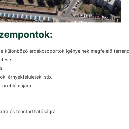
szempontok:
n a különböző érdekcsoportok igényeinek megfelelő térrend
mtése.
sa
k, árnyékfelületek, stb.
 problémájára
atra és fenntarthatóságra.