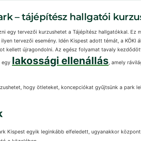
k – tájépítész hallgatói kurz
ozni egy tervezői kurzushetet a Tájépítész hallgatókkal. 
 ilyen tervezői esemény. Idén Kispest adott témát, a KÖKI á
t kellett újragondolni. Az egész folyamat tavaly kezdődöt
lakossági ellenállás
t egy
, amely rávilá
urzushetet, hogy ötleteket, koncepciókat gyűjtsünk a park l
k
k Kispest egyik leginkább elfeledett, ugyanakkor központi
ható a közelében.