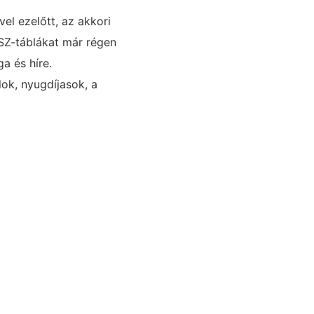
el ezelőtt, az akkori
SZ-táblákat már régen
a és híre.
ok, nyugdíjasok, a