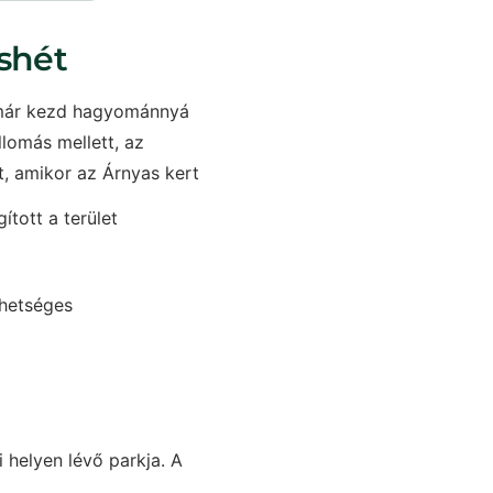
ushét
Ez már kezd hagyománnyá
llomás mellett, az
t, amikor az Árnyas kert
gított a terület
ehetséges
 helyen lévő parkja. A