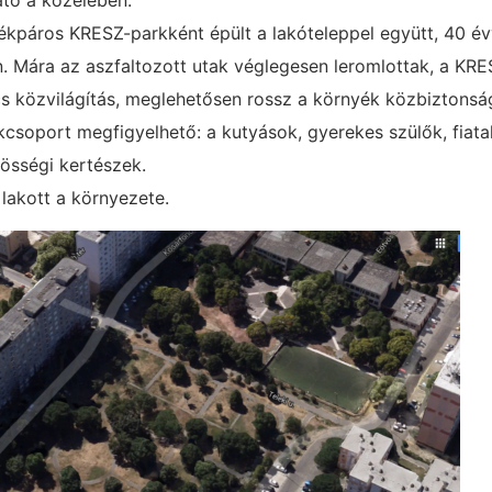
kpáros KRESZ-parkként épült a lakóteleppel együtt, 40 évv
. Mára az aszfaltozott utak véglegesen leromlottak, a KRE
cs közvilágítás, meglehetősen rossz a környék közbiztonság
csoport megfigyelhető: a kutyások, gyerekes szülők, fiatal
össégi kertészek.
 lakott a környezete.