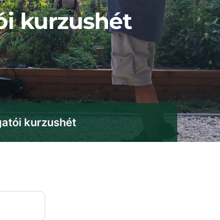
ói kurzushét
gatói kurzushét