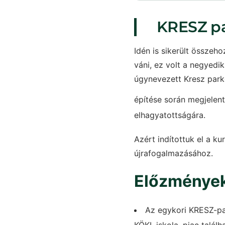
KRESZ par
Idén is sikerült összeh
váni, ez volt a negyedik
úgynevezett Kresz parko
építése során megjelen
elhagyatottságára.
Azért indítottuk el a k
újrafogalmazásához.
Előzménye
Az egykori KRESZ-par
KÖKI, iskola, piac talál