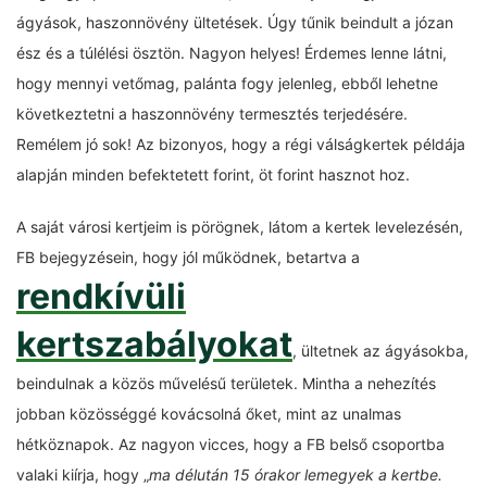
ágyások, haszonnövény ültetések. Úgy tűnik beindult a józan
ész és a túlélési ösztön. Nagyon helyes! Érdemes lenne látni,
hogy mennyi vetőmag, palánta fogy jelenleg, ebből lehetne
következtetni a haszonnövény termesztés terjedésére.
Remélem jó sok! Az bizonyos, hogy a régi válságkertek példája
alapján minden befektetett forint, öt forint hasznot hoz.
A saját városi kertjeim is pörögnek, látom a kertek levelezésén,
FB bejegyzésein, hogy jól működnek, betartva a
rendkívüli
kertszabályokat
, ültetnek az ágyásokba,
beindulnak a közös művelésű területek. Mintha a nehezítés
jobban közösséggé kovácsolná őket, mint az unalmas
hétköznapok. Az nagyon vicces, hogy a FB belső csoportba
valaki kiírja, hogy „
ma délután 15 órakor lemegyek a kertbe.