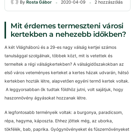
By
Rosta Gábor
2020-04-09
2 hozzászólás
Mit érdemes termeszteni városi
kertekben a nehezebb időkben?
A két Világháború és a 29-es nagy válság kertjei számos
tanulsággal szolgálnak, többek közt, mit is vetettek és
termeltek a régi válságkertekben? A válságidőszakokban az
első város veteményes kerteket a kertes házak udvarán, hátsó
kertekben hozták létre, alapvetően egyéni termő kertek voltak.
A leggyorsabban ők tudtak földhöz jutni, volt sajátjuk, hogy
haszonnövény ágyásokat hozzanak létre.
A legfontosabb terményeik voltak: a burgonya, paradicsom,
répa, hagyma, káposzta. Ehhez jöttek még, az uborka,
tökfélék, bab, paprika. Gyógynövényeket és fűszernövényeket