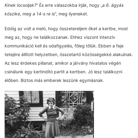
Kinek locsoljak?
” És erre válaszokba írják, hogy „
a 6. ágyás
köszike, meg a 14-s re is
”, meg ilyeneket.
Eddig az volt a meló, hogy összetereljem őket a kertbe, most
meg az, hogy ne találkozzanak. Ehhez viszont intenzív
kommunikáció kell és odafigyelés, főleg tőlük. Ebben a feje
tetejére állított helyzetben, összetartó közösségekké alakulnak.
Az lesz érdekes pillanat, amikor a járvány hivatalos végén
csinálunk egy kertindító partit a kertben. Jó lesz találkozni
élőben. Biztos más emberek leszünk egymásnak.