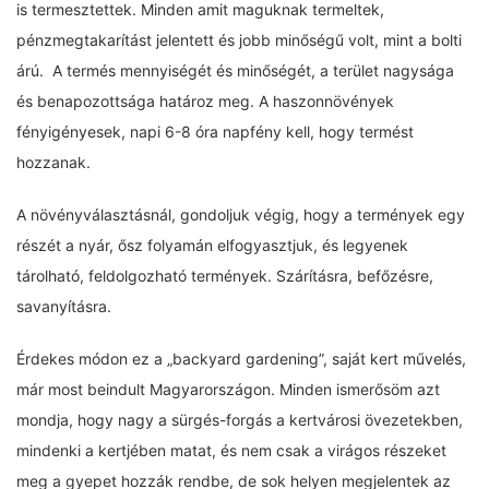
is termesztettek. Minden amit maguknak termeltek,
pénzmegtakarítást jelentett és jobb minőségű volt, mint a bolti
árú. A termés mennyiségét és minőségét, a terület nagysága
és benapozottsága határoz meg. A haszonnövények
fényigényesek, napi 6-8 óra napfény kell, hogy termést
hozzanak.
A növényválasztásnál, gondoljuk végig, hogy a termények egy
részét a nyár, ősz folyamán elfogyasztjuk, és legyenek
tárolható, feldolgozható termények. Szárításra, befőzésre,
savanyításra.
Érdekes módon ez a „backyard gardening”, saját kert művelés,
már most beindult Magyarországon. Minden ismerősöm azt
mondja, hogy nagy a sürgés-forgás a kertvárosi övezetekben,
mindenki a kertjében matat, és nem csak a virágos részeket
meg a gyepet hozzák rendbe, de sok helyen megjelentek az