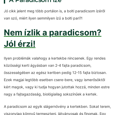
Jó cikk jelent meg több portálon is, a bolti paradicsom ízéről
van szó, miért ilyen semmilyen ízű a bolti pari?!
Nem ízlik a paradicsom?
Jól érzi!
Ilyen problémák valahogy a kertekbe nincsenek. Egy rendes
közösségi kerti ágyásban van 2-4 fajta paradicsom,
összességében az egész kertben pedig 12-15 fajta biztosan.
Ezek magjai legtöbb esetben csere-bere, vagy ismerősöktől
kért magok, vagy ki tudja hogyan jutottak hozzá, minden estre
nagy a fajtagazdaság, biológiailag sokszínűek a kertek.
A paradicsom az egyik slágernövény a kertekben. Sokat terem,
viszonylag könnyű termeszteni, látványosak és finomak. Egy