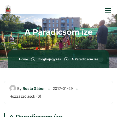
A Paradicsom íze
Home
Blogbejegyzés
A Paradicsom íze
By
Rosta Gábor
2017-01-29
Hozzászólások (0)
A Paradicsom íze