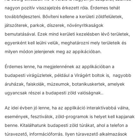
nagyon pozitív visszajelzés érkezett róla. Érdemes tehát
továbbfejleszteni. Bővíteni kellene a kerületi zöldfelületek,
játszóterek, parkok, díszerek, növényritkaságok
bemutatásával. Ezek mind kerületi kezelésben lévő területek,
egyenként kell leülni velük, meghatározni mely területeik és
milyen módon jelenjenek meg az appikációban.
Érdemes lenne, ha megjelennének az applikációban a
budapesti virágüzletek, például a Virágért boltok is, nagyobb
áruházak, faiskolák, múzeumok, botanikuskertek, amelyek
ugyancsak részei a budapesti zöld valóságnak..
Az idei évben jó lenne, ha az applikáció interaktívabbá válna,
események, fesztiválok, zöld-programok is helyet kell kapjanak
benne. Kitalálhatunk budapesti zöld túrákat, ahol a telefon a
túravezető, információforrás. Ilyen túravezető alkalmazások