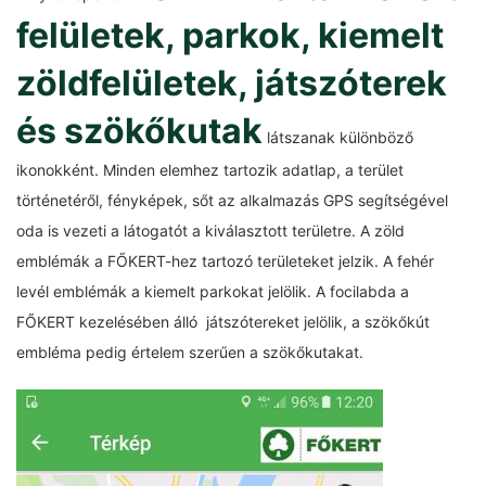
felületek, parkok, kiemelt
zöldfelületek, játszóterek
és szökőkutak
látszanak különböző
ikonokként. Minden elemhez tartozik adatlap, a terület
történetéről, fényképek, sőt az alkalmazás GPS segítségével
oda is vezeti a látogatót a kiválasztott területre. A zöld
emblémák a FŐKERT-hez tartozó területeket jelzik. A fehér
levél emblémák a kiemelt parkokat jelölik. A focilabda a
FŐKERT kezelésében álló játszótereket jelölik, a szökőkút
embléma pedig értelem szerűen a szökőkutakat.