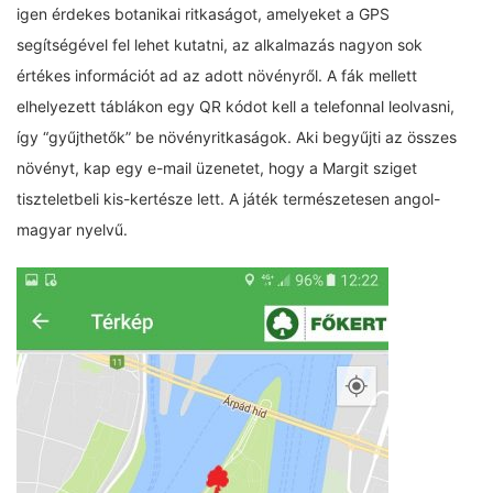
igen érdekes botanikai ritkaságot, amelyeket a GPS
segítségével fel lehet kutatni, az alkalmazás nagyon sok
értékes információt ad az adott növényről. A fák mellett
elhelyezett táblákon egy QR kódot kell a telefonnal leolvasni,
így “gyűjthetők” be növényritkaságok. Aki begyűjti az összes
növényt, kap egy e-mail üzenetet, hogy a Margit sziget
tiszteletbeli kis-kertésze lett. A játék természetesen angol-
magyar nyelvű.