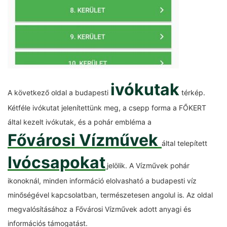
ivókutak
A következő oldal a budapesti
térkép.
Kétféle ivókutat jelenítettünk meg, a csepp forma a FŐKERT
által kezelt ivókutak, és a pohár embléma a
Fővárosi Vízművek
által telepített
Ivócsapokat
jelölik. A Vízművek pohár
ikonoknál, minden információ elolvasható a budapesti víz
minőségével kapcsolatban, természetesen angolul is. Az oldal
megvalósításához a Fővárosi Vízművek adott anyagi és
információs támogatást.