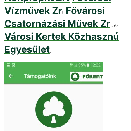
Vízművek Zr
Fővárosi
t,
Csatornázási Művek Zr
t, és
Városi Kertek Közhasznú
Egyesület
.