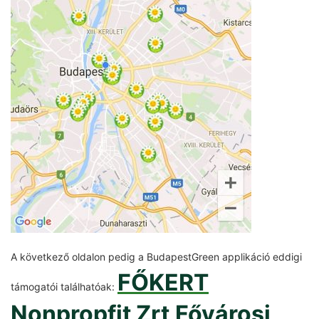
A következő oldalon pedig a BudapestGreen applikáció eddigi
FŐKERT
támogatói találhatóak:
Nonpropfit Zrt
Fővárosi
,