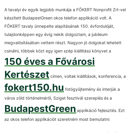
A tavalyi év egyik legjobb munkája a FŐKERT Nonprofit Zrt-vel
készített BudapestGreen okos telefon applikáció volt. A
FŐKERT tavaly ünnepelte alapításának 150. évfordulóját,
tulajdonképpen egy évig nekik dolgoztam, a jubileum
megvalósításában vettem részt. Nagyon jó dolgokat lehetett
csinálni, többek közt egy igen szép kiállítású könyvet a
150 éves a Fővárosi
Kertészet
címen, voltak kiállítások, konferencia, a
fokert150.hu
fotógyűjtemény és interjúk a
város zöld történelméről, Sziget fesztivál szereplés és a
BudapestGreen
applikáció fejlesztés. Ezt
az okos telefon applikációt szeretném most bemutatni: