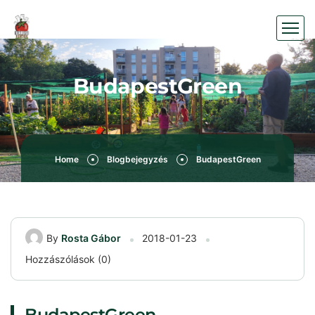
BudapestGreen
Home
Blogbejegyzés
BudapestGreen
By
Rosta Gábor
2018-01-23
Hozzászólások (0)
BudapestGreen