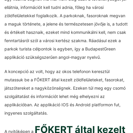
ellátnia, információt kell tudni adnia, főleg ha városi
zöldfelületekkel foglalkozik. A parkoknak, fasoroknak megvan
a maguk története, a jelene és természetesen jövője is, a tudott
és értékelt hasznaik, ezeket mind kommunikálni kell, nem csak
fenntartásról szól a városi kertész szakma. Ráadásul ezek a
parkok turista célpontok is egyben, így a BudapestGreen
applikáció szükségszerűen angol-magyar nyelvű.
A koncepció az volt, hogy az okos telefonon keresztül
mutassuk be a FŐKERT által kezelt zöldfelületeket, fasorokat,
játszótereket a nagyközönségnek. Ezeken túl meg egy csomó
szolgáltatást és információt lehet még elhelyezni az
applikációban. Az applikáció IOS és Android platformon fut,
ingyenes szolgáltatás.
FŐKERT által kezelt
A nyitóképen a