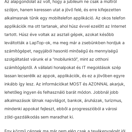
Az alapgondolat az volt, hogy a jubileum ne csak a múltról
szóljon, hanem keressen utat a jövő felé, és erre kifejezetten
alkalmasnak tűnik egy mobiltelefon applikáció. Az okos telefon
applikációk ma ott tartanak, ahol húsz évvel ezelőtt az Internet
tartott. Húsz éve voltak az asztali gépek, azokat később
leváltották a LapTop-ok, ma meg már a zsebünkben hordjuk a
számítógépet, nagyjából hasonló minőségű és mennyiségű
szolgáltatást várunk el a “mobilunktól”, mint az otthoni
számítógéptől. A vállalati honalpokat és IT megoldások szép
lassan lecserélik az appok, applikációk, és ez a jövőben egyre
inkább így lesz. Az információkat MOST és AZONNAL akarjuk,
lehetőleg ingyen és felhasználó barát módon. Jobbnál jobb
alkalmazások látnak napvilágot, bankok, áruházak, turizmus,
mindenki appokat fejleszt, ebből a progresszióból a városi
zöld-gazdálkodás sem maradhat ki.
Egy közmű cégnek ma már nem elég csak a tevékenységét jól