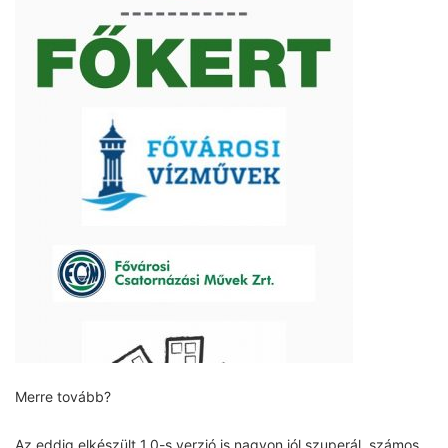
Merre tovább?
Az eddig elkészült 1.0-s verzió is nagyon jól szuperál, számos