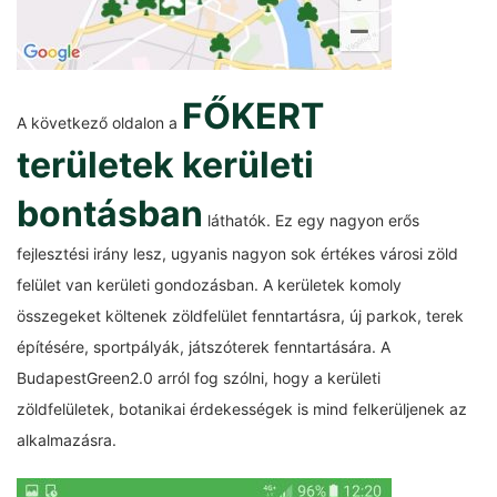
FŐKERT
A következő oldalon a
területek kerületi
bontásban
láthatók. Ez egy nagyon erős
fejlesztési irány lesz, ugyanis nagyon sok értékes városi zöld
felület van kerületi gondozásban. A kerületek komoly
összegeket költenek zöldfelület fenntartásra, új parkok, terek
építésére, sportpályák, játszóterek fenntartására. A
BudapestGreen2.0 arról fog szólni, hogy a kerületi
zöldfelületek, botanikai érdekességek is mind felkerüljenek az
alkalmazásra.