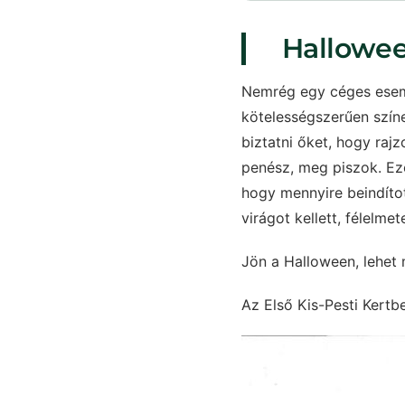
Hallowee
Nemrég egy céges esemé
kötelességszerűen színe
biztatni őket, hogy raj
penész, meg piszok. Ez
hogy mennyire beindítot
virágot kellett, félelmet
Jön a Halloween, lehet 
Az Első Kis-Pesti Kertb