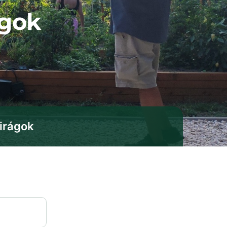
ágok
irágok