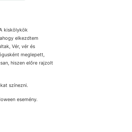
A kiskölykök
alahogy elkezdtem
tak, Vér, vér és
ógusként meglepett,
an, hiszen előre rajzolt
kat színezni.
alloween esemény.