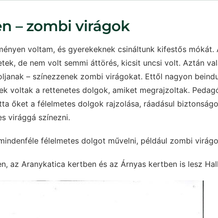
n – zombi virágok
nyen voltam, és gyerekeknek csináltunk kifestős mókát. 
tek, de nem volt semmi áttörés, kicsit uncsi volt. Aztán v
zoljanak – színezzenek zombi virágokat. Ettől nagyon beindul
ek voltak a rettenetes dolgok, amiket megrajzoltak. Pedag
ta őket a félelmetes dolgok rajzolása, ráadásul biztonságos
es virággá színezni.
mindenféle félelmetes dolgot művelni, például zombi virágo
en, az Aranykatica kertben és az Árnyas kertben is lesz H