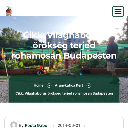
Cikk: Világháborús
örökség terjed
rohamosan Budapesten
Home
Aranykatica Kert
Cikk: Világháborús örökség terjed rohamosan Budapesten
By
Rosta Gábor
2014-06-01