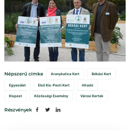
Népszerű címke
Aranykatica Kert
Békási Kert
Egyesület
Első Kis-Pesti Kert
Híradó
Kispest
Közösségi Esemény
Városi Kertek
Részvények