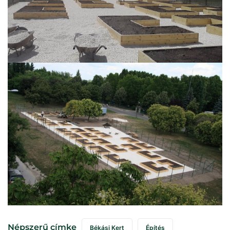
Népszerű címke
Békási Kert
Építés