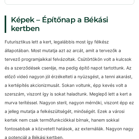
Képek – Építőnap a Békási
kertben
Futurisztikus lett a kert, legalábbis most így félkész
állapotában. Most mutatja azt az arcát, amit a tervezők a
tervező programjaikkal felvázoltak. Csütörtökön volt a kulcsok
és a szerződések cseréje, ma pedig építő napot tartottunk. Az
előző videó nagyon jól érzékelteti a nyüzsgést, a tenni akarást,
a kertépítés akcionizmusát. Sokan voltunk, épp kevés volt a
szerszám, viszont így is sokat haladtunk. Meglepő lett a kert a
murva terítéssel. Nagyon steril, nagyon mérnöki, viszont épp ez
a jelleg mutatja a felkészültségét, minőségét. Ezek a városi
kertek nem csak termőfunkciókkal bírnak, hanem sokkal
fontosabbak a közvetett hatások, az externáliák. Nagyon nagy
a potenciál a Békási kertben.