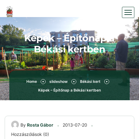
Képek – Építőnap a
Békási kertben
Home
slideshow
Békási kert
Képek – Építőnap a Békási kertben
By
Rosta Gábor
2013-07-20
Hozzászólások (0)