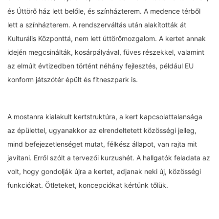
és Úttörő ház lett belőle, és színházterem. A medence térből
lett a színházterem. A rendszerváltás után alakították át
Kulturális Központtá, nem lett úttörőmozgalom. A kertet annak
idején megcsinálták, kosárpályával, füves részekkel, valamint
az elmúlt évtizedben történt néhány fejlesztés, például EU
konform játszótér épült és fitneszpark is.
A mostanra kialakult kertstruktúra, a kert kapcsolattalansága
az épülettel, ugyanakkor az elrendeltetett közösségi jelleg,
mind befejezetlenséget mutat, félkész állapot, van rajta mit
javítani. Erről szólt a tervezői kurzushét. A hallgatók feladata az
volt, hogy gondolják újra a kertet, adjanak neki új, közösségi
funkciókat. Ötleteket, koncepciókat kértünk tőlük.