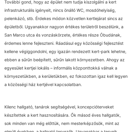
További gond, hogy az épület nem tudja kiszolgálni a kert
infrastrukturális igényeit, nincs önálló WC, mosdóhelyiség,
pelenkázó, stb. Érdekes módon közvetlen kertlejárat sincs az
épületből. Ugyanakkor nagyon értékes területről beszélünk, a
San Marco utca és vonzáskörzete, értékes része Óbudának,
érdemes lenne fejleszteni. Ráadásul egy közösségi fejlesztést
kellene végiggondolni, egy igazán rendezett kert-park lehetne,
ebben a sűrűn beépített, sűrűn lakott környezetben. Ahogy az
egyesület kertjei lokális – informális központtokká válnak a
környezetükben, a kerületükben, ez fokozottan igaz kell legyen
a közösségi ház kertjével kapcsolatban.
Kilenc hallgató, tanárok segítségével, koncepcióterveket
készítettek a kert hasznosítására. Ők másod éves hallgatók,
sok minden van még előttük, nem mesterképzősök, mint az
elmúlt években, a hallgató tervezők. Ugyanakkor a terveik