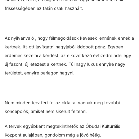
frissességében ez talán csak használt.
Az nyilvánvaló , hogy félmegoldások kevesek lennének ennek a
kertnek. Itt-ott javítgatni nagyjából kidobott pénz. Egyben
érdemes kezelni a kérdést, az elkövetkező évtizedre adni egy
új fazont, új létezést a kertnek. Túl nagy luxus ennyire nagy
területet, ennyire parlagon hagyni.
Nem minden terv fért fel az oldalra, vannak még további
koncepciók, amiket nem sikerült feltenni.
A tervek egyébként megtekinthetők az Óbudai Kulturális
Központ aulájában, gondolom még a jövő hétig.