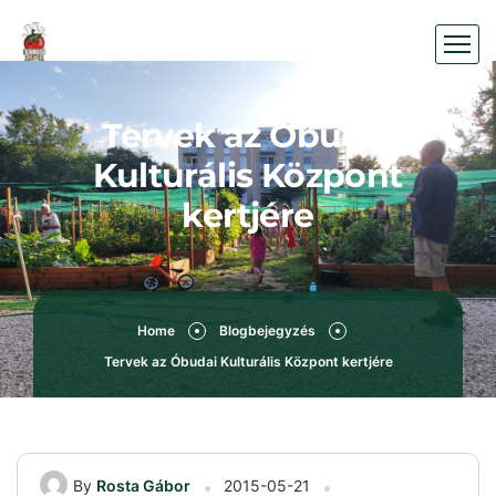
Tervek az Óbudai
Kulturális Központ
kertjére
Home
Blogbejegyzés
Tervek az Óbudai Kulturális Központ kertjére
By
Rosta Gábor
2015-05-21