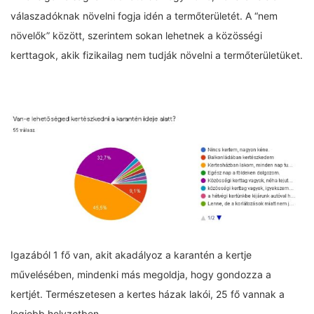
válaszadóknak növelni fogja idén a termőterületét. A “nem
növelők” között, szerintem sokan lehetnek a közösségi
kerttagok, akik fizikailag nem tudják növelni a termőterületüket.
Igazából 1 fő van, akit akadályoz a karantén a kertje
művelésében, mindenki más megoldja, hogy gondozza a
kertjét. Természetesen a kertes házak lakói, 25 fő vannak a
legjobb helyzetben.