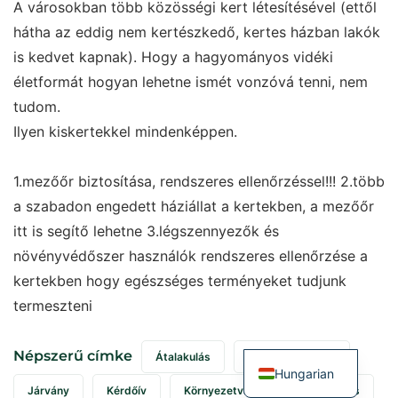
A városokban több közösségi kert létesítésével (ettől
hátha az eddig nem kertészkedő, kertes házban lakók
is kedvet kapnak). Hogy a hagyományos vidéki
életformát hogyan lehetne ismét vonzóvá tenni, nem
tudom.
Ilyen kiskertekkel mindenképpen.
1.mezőőr biztosítása, rendszeres ellenőrzéssel!!! 2.több
a szabadon engedett háziállat a kertekben, a mezőőr
itt is segítő lehetne 3.légszennyezők és
növényvédőszer használók rendszeres ellenőrzése a
kertekben hogy egészséges terményeket tudjunk
termeszteni
Népszerű címke
Átalakulás
Élelmiszerválság
Hungarian
Járvány
Kérdőív
Környezetváltozás
Kutatás