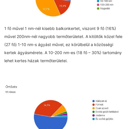
1 fő művel 1 nm-nél kisebb balkonkertet, viszont 9 fő (16%)
művel 200nm-nél nagyobb termőterületet. A kitöltők közel fele
(27 fő) 1-10 nm-s ágyást művel, ez körülbelül a közösségi
kertek ágyásmérete. A 10-200 nm-es (18 fő – 30%) tartomány
lehet kertes házak termőterületei.