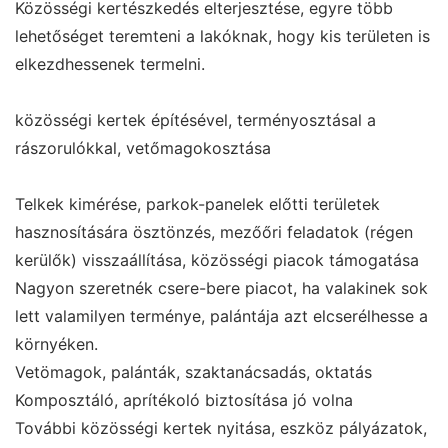
Közösségi kertészkedés elterjesztése, egyre több
lehetőséget teremteni a lakóknak, hogy kis területen is
elkezdhessenek termelni.
közösségi kertek építésével, terményosztásal a
rászorulókkal, vetőmagokosztása
Telkek kimérése, parkok-panelek előtti területek
hasznosítására ösztönzés, mezőőri feladatok (régen
kerülők) visszaállítása, közösségi piacok támogatása
Nagyon szeretnék csere-bere piacot, ha valakinek sok
lett valamilyen terménye, palántája azt elcserélhesse a
környéken.
Vetömagok, palánták, szaktanácsadás, oktatás
Komposztáló, aprítékoló biztosítása jó volna
További közösségi kertek nyitása, eszköz pályázatok,