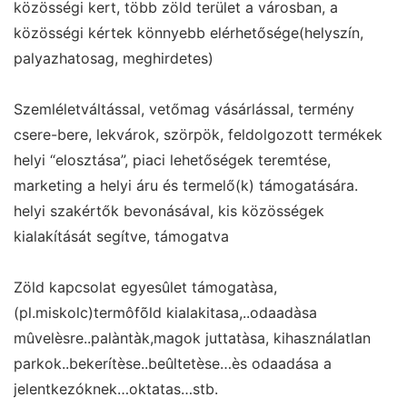
közösségi kert, több zöld terület a városban, a
közösségi kértek könnyebb elérhetősége(helyszín,
palyazhatosag, meghirdetes)
Szemléletváltással, vetőmag vásárlással, termény
csere-bere, lekvárok, szörpök, feldolgozott termékek
helyi “elosztása”, piaci lehetőségek teremtése,
marketing a helyi áru és termelő(k) támogatására.
helyi szakértők bevonásával, kis közösségek
kialakítását segítve, támogatva
Zöld kapcsolat egyesûlet támogatàsa,
(pl.miskolc)termôfõld kialakitasa,..odaadàsa
mûvelèsre..palàntàk,magok juttatàsa, kihasználatlan
parkok..bekerítèse..beûltetèse…ès odaadása a
jelentkezóknek…oktatas…stb.