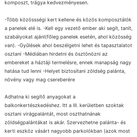
komposzt, trágya kedvezményesen.
-Több közössségi kert kellene és közös komposztálók
a panelek elé is. -Kell egy vezető ember aki segít, tanít,
szabályokat ajánl(főleg panelek esetén, ahol közösség
van). -Gyűlések ahol beszélgetni lehet és tapasztalatot
osztani -Médiában hirdetni és ösztönözni az
embereket a háztáji termelésre, ennek manapság nagy
hatása tud lenni -Helyet biztosítani zöldség palánta,
növény vagy mag csereberére
Adhatna ki segítő anyagokat a
balkonkertészkedéshez. Itt a III. kerületben szoktak
osztani virágpalántát, most oszthatnának
zöldségpalántákat is akár. Szervezhetne palánta- és
kerti eszköz vásárt nagyobb parkolókban (azok most