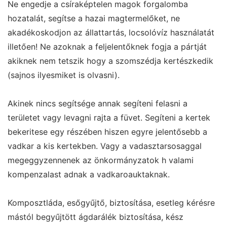
Ne engedje a csíraképtelen magok forgalomba
hozatalát, segítse a hazai magtermelőket, ne
akadékoskodjon az állattartás, locsolóvíz használatát
illetően! Ne azoknak a feljelentőknek fogja a pártját
akiknek nem tetszik hogy a szomszédja kertészkedik
(sajnos ilyesmiket is olvasni).
Akinek nincs segítsége annak segíteni felasni a
területet vagy levagni rajta a füvet. Segíteni a kertek
bekeritese egy részében hiszen egyre jelentősebb a
vadkar a kis kertekben. Vagy a vadasztarsosaggal
megeggyzennenek az önkormányzatok h valami
kompenzalast adnak a vadkaroauktaknak.
Komposztláda, esőgyűjtő, biztosítása, esetleg kérésre
mástól begyűjtött ágdarálék biztosítása, kész