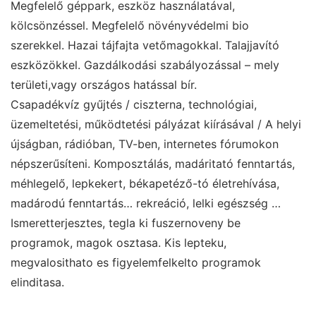
Megfelelő géppark, eszköz használatával,
kölcsönzéssel. Megfelelő növényvédelmi bio
szerekkel. Hazai tájfajta vetőmagokkal. Talajjavító
eszközökkel. Gazdálkodási szabályozással – mely
területi,vagy országos hatással bír.
Csapadékvíz gyűjtés / ciszterna, technológiai,
üzemeltetési, működtetési pályázat kiírásával / A helyi
újságban, rádióban, TV-ben, internetes fórumokon
népszerűsíteni. Komposztálás, madáritató fenntartás,
méhlegelő, lepkekert, békapetéző-tó életrehívása,
madárodú fenntartás… rekreáció, lelki egészség …
Ismeretterjesztes, tegla ki fuszernoveny be
programok, magok osztasa. Kis lepteku,
megvalosithato es figyelemfelkelto programok
elinditasa.