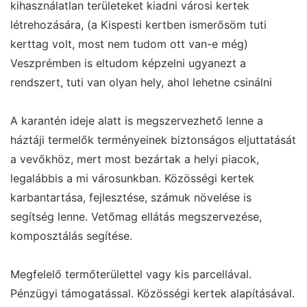
kihasználatlan területeket kiadni városi kertek
létrehozására, (a Kispesti kertben ismerősöm tuti
kerttag volt, most nem tudom ott van-e még)
Veszprémben is eltudom képzelni ugyanezt a
rendszert, tuti van olyan hely, ahol lehetne csinálni
A karantén ideje alatt is megszervezhető lenne a
háztáji termelők terményeinek biztonságos eljuttatását
a vevőkhöz, mert most bezártak a helyi piacok,
legalábbis a mi városunkban. Közösségi kertek
karbantartása, fejlesztése, számuk növelése is
segítség lenne. Vetőmag ellátás megszervezése,
komposztálás segítése.
Megfelelő termőterülettel vagy kis parcellával.
Pénzügyi támogatással. Közösségi kertek alapításával.