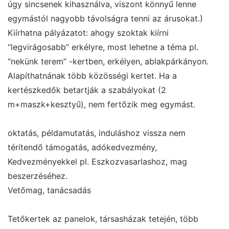
úgy sincsenek kihasználva, viszont könnyű lenne
egymástól nagyobb távolságra tenni az árusokat.)
Kiírhatna pályázatot: ahogy szoktak kiírni
“legvirágosabb” erkélyre, most lehetne a téma pl.
“nekünk terem” -kertben, erkélyen, ablakpárkányon.
Alapíthatnának több közösségi kertet. Ha a
kertészkedők betartják a szabályokat (2
m+maszk+kesztyű), nem fertőzik meg egymást.
oktatás, példamutatás, induláshoz vissza nem
térítendő támogatás, adókedvezmény,
Kedvezményekkel pl. Eszkozvasarlashoz, mag
beszerzéséhez.
Vetőmag, tanácsadás
Tetőkertek az panelok, társasházak tetején, több