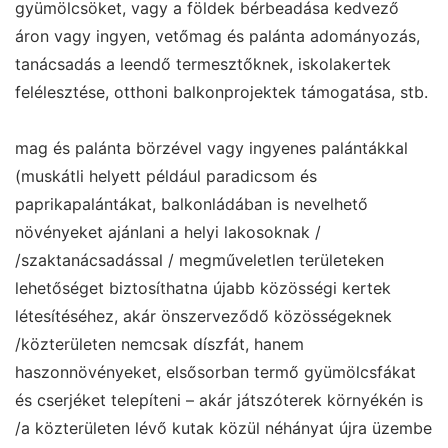
gyümölcsöket, vagy a földek bérbeadása kedvező
áron vagy ingyen, vetőmag és palánta adományozás,
tanácsadás a leendő termesztőknek, iskolakertek
felélesztése, otthoni balkonprojektek támogatása, stb.
mag és palánta börzével vagy ingyenes palántákkal
(muskátli helyett például paradicsom és
paprikapalántákat, balkonládában is nevelhető
növényeket ajánlani a helyi lakosoknak /
/szaktanácsadással / megműveletlen területeken
lehetőséget biztosíthatna újabb közösségi kertek
létesítéséhez, akár önszerveződő közösségeknek
/közterületen nemcsak díszfát, hanem
haszonnövényeket, elsősorban termő gyümölcsfákat
és cserjéket telepíteni – akár játszóterek környékén is
/a közterületen lévő kutak közül néhányat újra üzembe