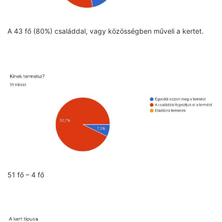
A 43 fő (80%) családdal, vagy közösségben műveli a kertet.
51 fő – 4 fő