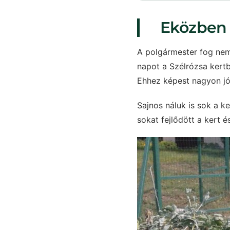
Eközben 
A polgármester fog nems
napot a Szélrózsa kertb
Ehhez képest nagyon jól
Sajnos náluk is sok a k
sokat fejlődött a kert é