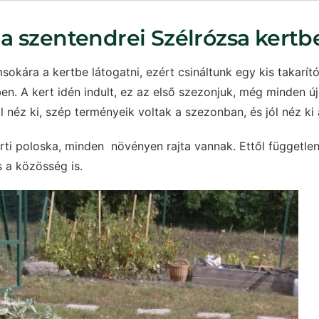
a szentendrei Szélrózsa kertb
okára a kertbe látogatni, ezért csináltunk egy kis takarító
en. A kert idén indult, ez az első szezonjuk, még minden új
 néz ki, szép terményeik voltak a szezonban, és jól néz ki 
erti poloska, minden növényen rajta vannak. Ettől független
s a közösség is.