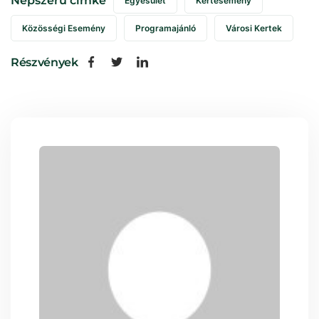
Népszerű címke
Egyesület
Kertesemény
Közösségi Esemény
Programajánló
Városi Kertek
Részvények