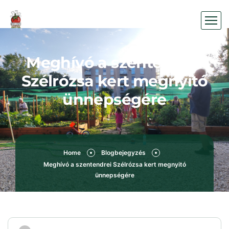
Meghívó a szentendrei
Szélrózsa kert megnyitó
ünnepségére
Home
Blogbejegyzés
Meghívó a szentendrei Szélrózsa kert megnyitó
ünnepségére