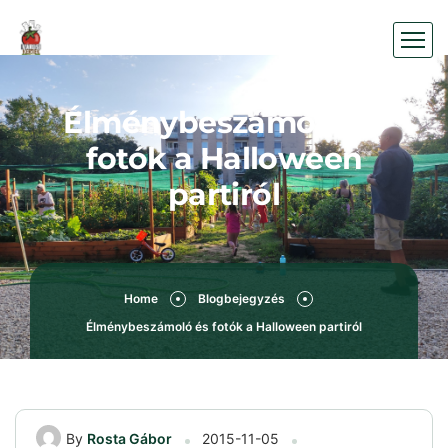
Élménybeszámoló és
fotók a Halloween
partiról
Home
Blogbejegyzés
Élménybeszámoló és fotók a Halloween partiról
By
Rosta Gábor
2015-11-05