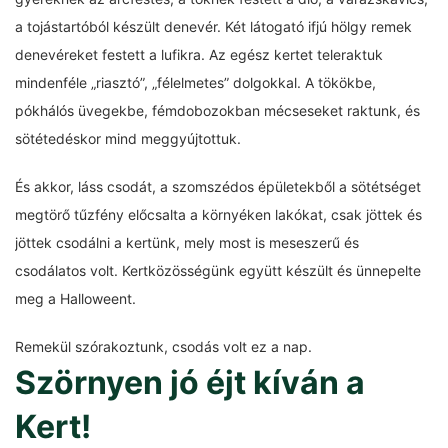
a tojástartóból készült denevér. Két látogató ifjú hölgy remek
denevéreket festett a lufikra. Az egész kertet teleraktuk
mindenféle „riasztó”, „félelmetes” dolgokkal. A tökökbe,
pókhálós üvegekbe, fémdobozokban mécseseket raktunk, és
sötétedéskor mind meggyújtottuk.
És akkor, láss csodát, a szomszédos épületekből a sötétséget
megtörő tűzfény előcsalta a környéken lakókat, csak jöttek és
jöttek csodálni a kertünk, mely most is meseszerű és
csodálatos volt. Kertközösségünk együtt készült és ünnepelte
meg a Halloweent.
Remekül szórakoztunk, csodás volt ez a nap.
Szörnyen jó éjt kíván a
Kert!