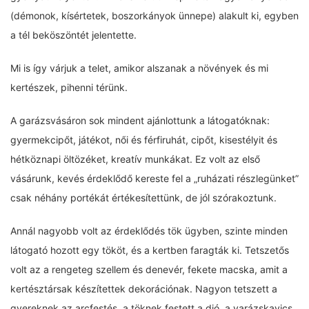
(démonok, kísértetek, boszorkányok ünnepe) alakult ki, egyben
a tél beköszöntét jelentette.
Mi is így várjuk a telet, amikor alszanak a növények és mi
kertészek, pihenni térünk.
A garázsvásáron sok mindent ajánlottunk a látogatóknak:
gyermekcipőt, játékot, női és férfiruhát, cipőt, kisestélyit és
hétköznapi öltözéket, kreatív munkákat. Ez volt az első
vásárunk, kevés érdeklődő kereste fel a „ruházati részlegünket”
csak néhány portékát értékesítettünk, de jól szórakoztunk.
Annál nagyobb volt az érdeklődés tök ügyben, szinte minden
látogató hozott egy tököt, és a kertben faragták ki. Tetszetős
volt az a rengeteg szellem és denevér, fekete macska, amit a
kertésztársak készítettek dekorációnak. Nagyon tetszett a
gyereknek az arcfestés, a töknek festett a dió, a varázskavics,