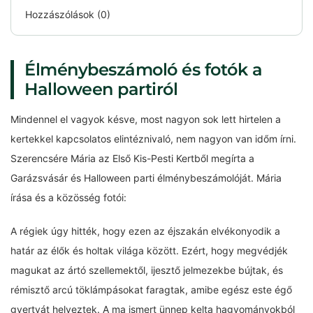
Hozzászólások (0)
Élménybeszámoló és fotók a
Halloween partiról
Mindennel el vagyok késve, most nagyon sok lett hirtelen a
kertekkel kapcsolatos elintéznivaló, nem nagyon van időm írni.
Szerencsére Mária az Első Kis-Pesti Kertből megírta a
Garázsvásár és Halloween parti élménybeszámolóját. Mária
írása és a közösség fotói:
A régiek úgy hitték, hogy ezen az éjszakán elvékonyodik a
határ az élők és holtak világa között. Ezért, hogy megvédjék
magukat az ártó szellemektől, ijesztő jelmezekbe bújtak, és
rémisztő arcú töklámpásokat faragtak, amibe egész este égő
gyertyát helyeztek. A ma ismert ünnep kelta hagyományokból