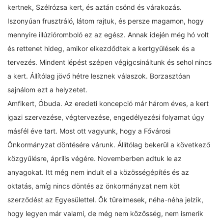
kertnek, Szélrózsa kert, és aztán csönd és várakozás.
Iszonyúan frusztráló, látom rajtuk, és persze magamon, hogy
mennyire illúzióromboló ez az egész. Annak idején még hó volt
és rettenet hideg, amikor elkezdődtek a kertgyűlések és a
tervezés. Mindent lépést szépen végigcsináltunk és sehol nincs
a kert. Állítólag jövő hétre lesznek válaszok. Borzasztóan
sajnálom ezt a helyzetet.
Amfikert, Óbuda. Az eredeti koncepció már három éves, a kert
igazi szervezése, végtervezése, engedélyezési folyamat úgy
másfél éve tart. Most ott vagyunk, hogy a Fővárosi
Önkormányzat döntésére várunk. Állítólag bekerül a következő
közgyűlésre, április végére. Novemberben adtuk le az
anyagokat. Itt még nem indult el a közösségépítés és az
oktatás, amíg nincs döntés az önkormányzat nem köt
szerződést az Egyesülettel. Ők türelmesek, néha-néha jelzik,
hogy legyen már valami, de még nem közösség, nem ismerik