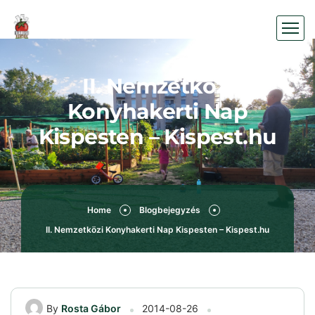
II. Nemzetközi
Konyhakerti Nap
Kispesten – Kispest.hu
Home
Blogbejegyzés
II. Nemzetközi Konyhakerti Nap Kispesten – Kispest.hu
By
Rosta Gábor
2014-08-26