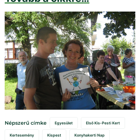
Népszerű címke
Egyesület
Első Kis-Pesti Kert
Kertesemény
Kispest
Konyhakerti Nap