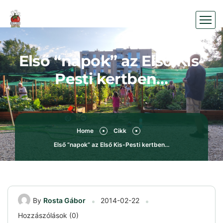
Első “napok” az Első Kis-
Pesti kertben…
Home
Cikk
Első “napok” az Első Kis-Pesti kertben…
By
Rosta Gábor
2014-02-22
Hozzászólások (0)