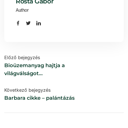
Rosta Gábor
Author
Előző bejegyzés
Bioüzemanyag hajtja a
világválságot
(élelmiszerválságot)
Következő bejegyzés
Barbara cikke – palántázás