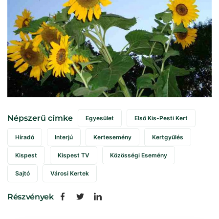
Népszerű címke
Egyesület
Első Kis-Pesti Kert
Híradó
Interjú
Kertesemény
Kertgyűlés
Kispest
Kispest TV
Közösségi Esemény
Sajtó
Városi Kertek
Részvények