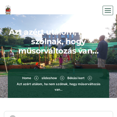
Azt azért utálom, ha nem
szólnak, hogy
műsorváltozás van…
Home
slideshow
Békási kert
Azt azért utálom, ha nem szólnak, hogy műsorváltozás
van…