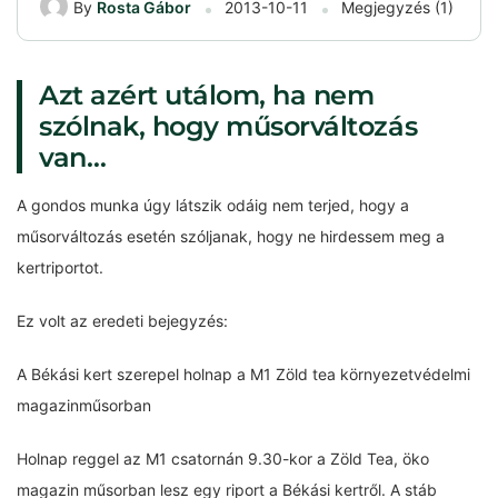
By
Rosta Gábor
2013-10-11
Megjegyzés (1)
Azt azért utálom, ha nem
szólnak, hogy műsorváltozás
van…
A gondos munka úgy látszik odáig nem terjed, hogy a
műsorváltozás esetén szóljanak, hogy ne hirdessem meg a
kertriportot.
Ez volt az eredeti bejegyzés:
A Békási kert szerepel holnap a M1 Zöld tea környezetvédelmi
magazinműsorban
Holnap reggel az M1 csatornán 9.30-kor a Zöld Tea, öko
magazin műsorban lesz egy riport a Békási kertről. A stáb