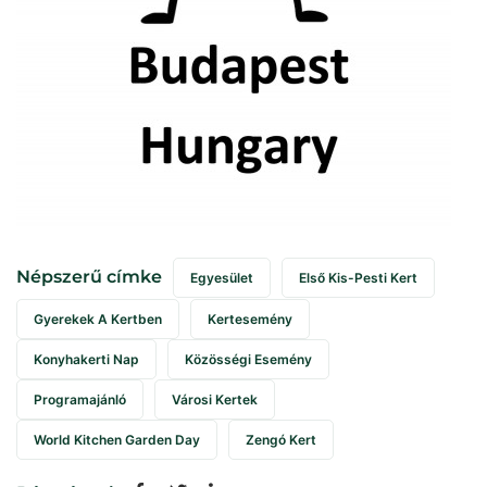
Népszerű címke
Egyesület
Első Kis-Pesti Kert
Gyerekek A Kertben
Kertesemény
Konyhakerti Nap
Közösségi Esemény
Programajánló
Városi Kertek
World Kitchen Garden Day
Zengó Kert