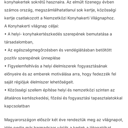
konyhakertek sokrétű hasznaira. Az elmúlt tizenegy évben
számos ország, megszámlálhatatlanul sok kertje, közösségi
kertje csatlakozott a Nemzetközi Konyhakerti Világnaphoz.
A Konyhakerti világnap céljai:
• A helyi- konyhakertészkedés szerepének bemutatása a
társadalomban,
• Az egészségmegőrzésben és vendéglátásban betöltött
pozitív szerepének ünneplése
• Figyelemfelhívás a helyi élelmiszerek fogyasztásának
előnyeire és az emberek motiválása arra, hogy fedezzék fel
saját régiójuk élelmiszer lehetőségeit.
• Közösségi szellem építése helyi és nemzetközi szinten az
általános kertészkedési, főzési és fogyasztási tapasztalatokkal
kapcsolatban
Magyarországon először két éve rendeztük meg az világnapot,
idén pedig már harmadszor várják a kertek a látogatókat.