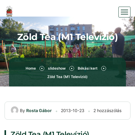
Zöld Tea (M1 Televízió)
Home
slideshow
Békási kert
Zöld Tea (M1 Televízió)
By
Rosta Gábor
2013-10-23
2 hozzászólás
Zöld Tea (M1 Televízió)