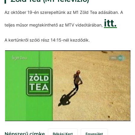
Az október 19-én szerepeltünk az M1 Zöld Tea adásában. A
itt.
teljes műsor megtekinthető az MTV videótárában,
A kertünkről szóló rész 14:15-nél kezdődik.
Népszerű címke
Békási Kert
Egyesület