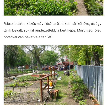
Felosztották a közös művelésű területeket már két éve, és úgy
tűnik bevált, sokkal rendezettebb a kert képe. Most még főleg
borsóval van bevetve a terület.